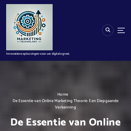
G
a
n
a
a
r
d
e
i
Innovatieve oplossingen voor uw digitale groei.
n
h
o
u
d
Home
De Essentie van Online Marketing Theorie: Een Diepgaande
Verkenning
De Essentie van Online