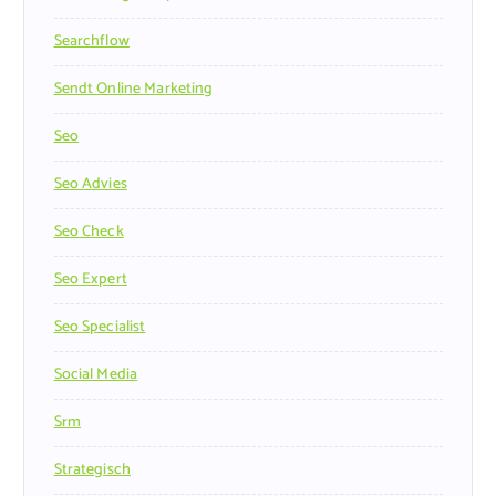
Searchflow
Sendt Online Marketing
Seo
Seo Advies
Seo Check
Seo Expert
Seo Specialist
Social Media
Srm
Strategisch