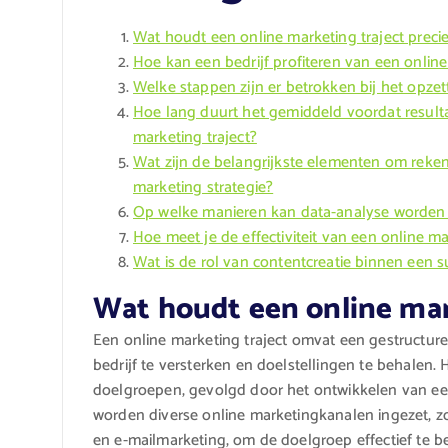
Wat houdt een online marketing traject precie
Hoe kan een bedrijf profiteren van een online
Welke stappen zijn er betrokken bij het opzet
Hoe lang duurt het gemiddeld voordat resulta
marketing traject?
Wat zijn de belangrijkste elementen om reken
marketing strategie?
Op welke manieren kan data-analyse worden t
Hoe meet je de effectiviteit van een online mar
Wat is de rol van contentcreatie binnen een s
Wat houdt een online mark
Een online marketing traject omvat een gestructu
bedrijf te versterken en doelstellingen te behalen.
doelgroepen, gevolgd door het ontwikkelen van een 
worden diverse online marketingkanalen ingezet, z
en e-mailmarketing, om de doelgroep effectief te ber