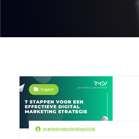
traject
marketingtechnology2016