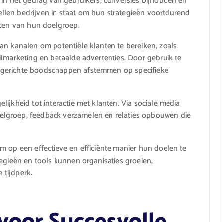
 in het gedrag van gebruikers, conversies bijhouden en
len bedrijven in staat om hun strategieën voortdurend
ften van hun doelgroep.
an kanalen om potentiële klanten te bereiken, zoals
ilmarketing en betaalde advertenties. Door gebruik te
 gerichte boodschappen afstemmen op specifieke
ijkheid tot interactie met klanten. Via sociale media
elgroep, feedback verzamelen en relaties opbouwen die
m op een effectieve en efficiënte manier hun doelen te
tegieën en tools kunnen organisaties groeien,
 tijdperk.
 voor Succesvolle