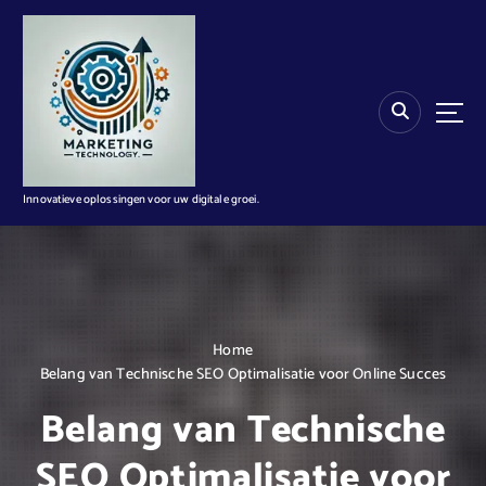
G
a
n
a
a
r
d
e
i
Innovatieve oplossingen voor uw digitale groei.
n
h
o
u
d
Home
Belang van Technische SEO Optimalisatie voor Online Succes
Belang van Technische
SEO Optimalisatie voor