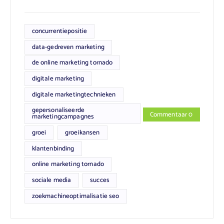
concurrentiepositie
data-gedreven marketing
de online marketing tornado
digitale marketing
digitale marketingtechnieken
gepersonaliseerde
Commentaar 0
marketingcampagnes
groei
groeikansen
klantenbinding
online marketing tornado
sociale media
succes
zoekmachineoptimalisatie seo