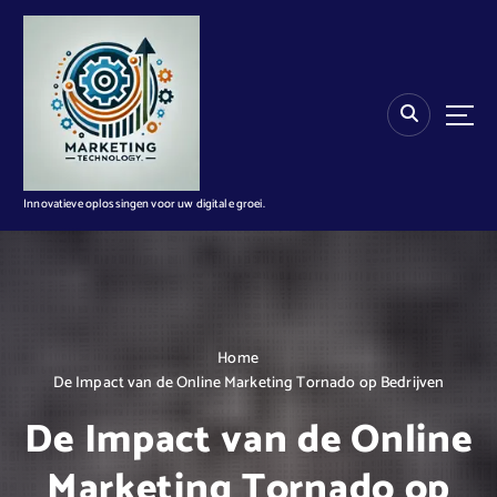
G
a
n
a
a
r
d
e
i
Innovatieve oplossingen voor uw digitale groei.
n
h
o
u
d
Home
De Impact van de Online Marketing Tornado op Bedrijven
De Impact van de Online
Marketing Tornado op