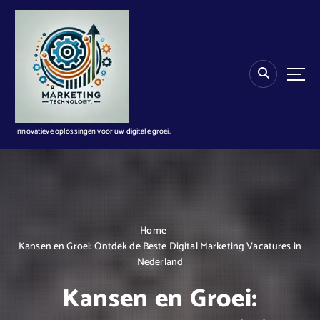
G
a
n
a
a
r
d
e
i
Innovatieve oplossingen voor uw digitale groei.
n
h
o
u
d
Home
Kansen en Groei: Ontdek de Beste Digital Marketing Vacatures in
Nederland
Kansen en Groei: