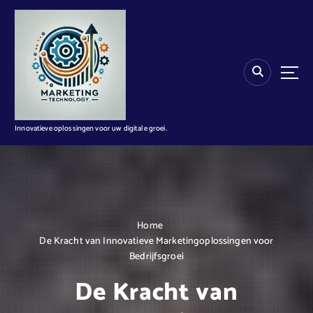
G
a
n
a
a
r
d
e
i
Innovatieve oplossingen voor uw digitale groei.
n
h
o
u
d
Home
De Kracht van Innovatieve Marketingoplossingen voor
Bedrijfsgroei
De Kracht van