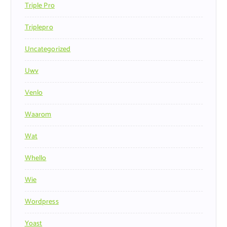
Triple Pro
Triplepro
Uncategorized
Uwv
Venlo
Waarom
Wat
Whello
Wie
Wordpress
Yoast