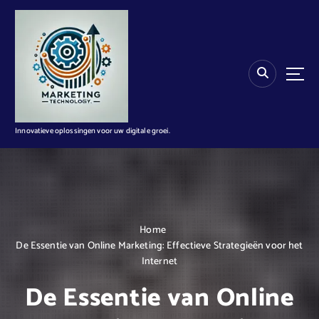
G
a
n
a
a
r
d
e
i
Innovatieve oplossingen voor uw digitale groei.
n
h
o
u
d
Home
De Essentie van Online Marketing: Effectieve Strategieën voor het
Internet
De Essentie van Online