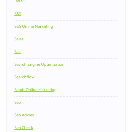
Retail
S&s
S&s Online Marketing
Sales
Sea
Search Engine Optimization
Searchflow
Sendt Online Marketing
Seo
Seo Advies
Seo Check