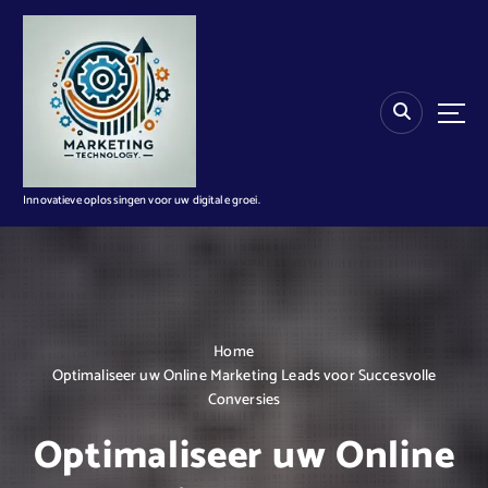
G
a
n
a
a
r
d
e
i
Innovatieve oplossingen voor uw digitale groei.
n
h
o
u
d
Home
Optimaliseer uw Online Marketing Leads voor Succesvolle
Conversies
Optimaliseer uw Online