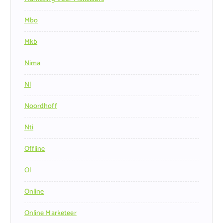
Mbo
Mkb
Nima
Nl
Noordhoff
Nti
Offline
Ol
Online
Online Marketeer