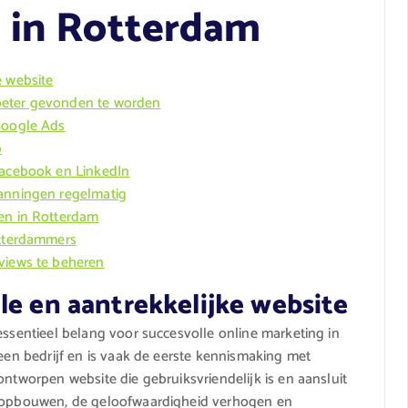
 in Rotterdam
e website
beter gevonden te worden
 Google Ads
p
Facebook en LinkedIn
panningen regelmatig
ven in Rotterdam
otterdammers
eviews te beheren
le en aantrekkelijke website
essentieel belang voor succesvolle online marketing in
 een bedrijf en is vaak de eerste kennismaking met
ontworpen website die gebruiksvriendelijk is en aansluit
en opbouwen, de geloofwaardigheid verhogen en