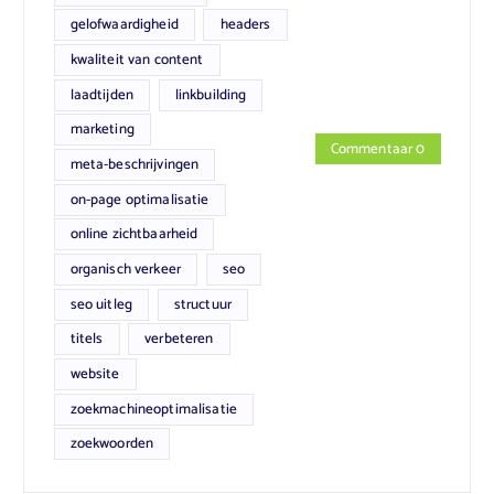
gelofwaardigheid
headers
kwaliteit van content
laadtijden
linkbuilding
marketing
Commentaar 0
meta-beschrijvingen
on-page optimalisatie
online zichtbaarheid
organisch verkeer
seo
seo uitleg
structuur
titels
verbeteren
website
zoekmachineoptimalisatie
zoekwoorden