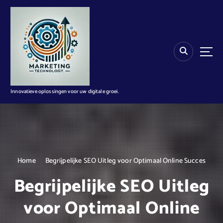
G
a
n
a
a
r
d
e
i
Innovatieve oplossingen voor uw digitale groei.
n
h
o
u
d
Home
Begrijpelijke SEO Uitleg voor Optimaal Online Succes
Begrijpelijke SEO Uitleg
voor Optimaal Online