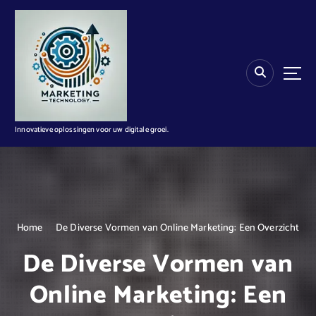
G
a
n
a
a
r
d
e
i
Innovatieve oplossingen voor uw digitale groei.
n
h
o
u
d
Home
De Diverse Vormen van Online Marketing: Een Overzicht
De Diverse Vormen van
Online Marketing: Een