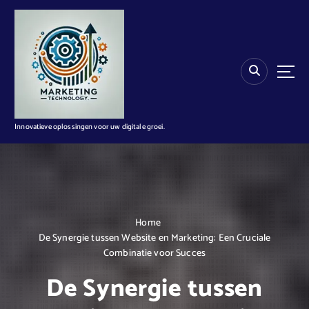
G
a
n
a
a
r
d
e
i
Innovatieve oplossingen voor uw digitale groei.
n
h
o
u
d
Home
De Synergie tussen Website en Marketing: Een Cruciale
Combinatie voor Succes
De Synergie tussen