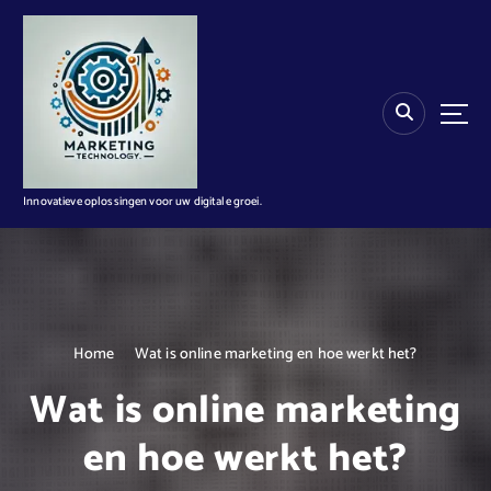
G
a
n
a
a
r
d
e
i
Innovatieve oplossingen voor uw digitale groei.
n
h
o
u
d
Home
Wat is online marketing en hoe werkt het?
Wat is online marketing
en hoe werkt het?