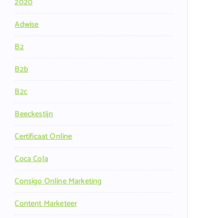
2020
Adwise
B2
B2b
B2c
Beeckestijn
Certificaat Online
Coca Cola
Consigo Online Marketing
Content Marketeer