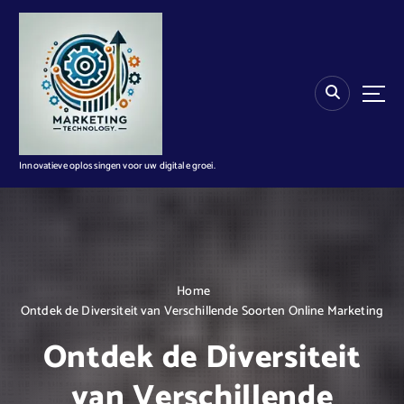
G
a
n
a
a
r
d
e
i
Innovatieve oplossingen voor uw digitale groei.
n
h
o
u
d
Home
Ontdek de Diversiteit van Verschillende Soorten Online Marketing
Ontdek de Diversiteit
van Verschillende