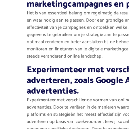
marketingcampagnes en pa
Het is van essentieel belang om regelmatig de resu
en waar nodig aan te passen. Door een grondige anal
effectiviteit van je campagnes en ontdekken welk
gegevens te gebruiken om je strategie aan te pass
optimaal renderen en beter aansluiten bij de beho
monitoren en finetunen van je digitale marketingca
steeds veranderend online landschap.
Experimenteer met versch
adverteren, zoals Google 
advertenties.
Experimenteer met verschillende vormen van online
advertenties. Door te variëren in de manieren waa
platforms en strategieën het meest effectief zijn v
adverteren op basis van zoekwoorden, terwijl soci
onder een specifieke doelgroep. Door te experimen